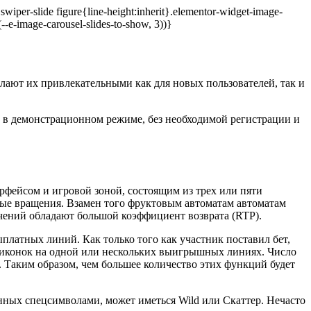
swiper-slide figure{line-height:inherit}.elementor-widget-image-
(--e-image-carousel-slides-to-show, 3))}
лают их привлекательными как для новых пользователей, так и
 в демонстрационном режиме, без необходимой регистрации и
рфейсом и игровой зоной, состоящим из трех или пяти
ные вращения. Взамен того фруктовым автоматам автоматам
ечений обладают большой коэффициент возврата (RTP).
платных линий. Как только того как участник поставил бет,
е иконок на одной или нескольких выигрышных линиях. Число
. Таким образом, чем большее количество этих функций будет
нных спецсимволами, может иметься Wild или Скаттер. Нечасто